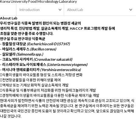
Korea University
Food Microbiology Laboratory
Introduction
About Lab
About Lab
우리 연구실은
식중독 발병의 원인이 되는 병원성 세균
의
생리적 특성, 진단방법 개발, 살균소독제의 개발, HACCP 프로그램의 개발 등에
초점을 맞춘 연구를 주로 수행합니다.
연구실 주요 연구대상 식중독균
- 장출혈성 대장균
(Escherichia coli O157:H7)
- 바실러스 세레우스
(Bacillus cereus)
- 살모넬라
(Salmonella spp.)
- 크로노박터 사카자키
(Cronobacter sakazakii)
- 리스테리아 모노사이토제네스
(Listeria monocytogenes)
- 여시니아 엔테로콜리티카
(Yershinia enterocolitica)
식품미생물의 바이오필름 형성 및 스트레스 저항성 변화
천연항균물질을 이용한 위해미생물 제어
액체상 또는 기체상 화학적 살균소독제의 개발
식중독균 및 식품부패균의 저감화를 위한 허들테크놀러지의 개발
경쟁적배제 미생물의 바이오필름을 이용한 식중독균 제어기술 개발
현대 사회가 발전하면서 식품의 안전성에 대한 관심은 계속적으로 관심이 고조되고 있으며, 식
중독세균을 제어하기 위한 노력은 계속될 것입니다. 본 연구실에서 이루어지는 모든 연구들은
대한민국의 국민건강 증진에 도움이 될 것이라고 확신하고 있으며, 앞으로도 끊임없이 노력해
나갈 것입니다.